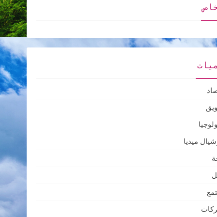
اص
يات
صاد
ويق
ولوجيا
يال ميديا
ة
ل
مع
ركات