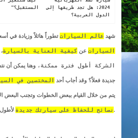
2024: هل تجد طريقها إلى
المستقبل؟"
الدول العربية؟
عالم السيارات
شهد
تطوراً هائلاً وزيادة في أس
السيارات
كيفية العناية ب
السيارة
أ
عن
،
الشركة أطول فترة ممكنة،
وهنا يمكن أن نت
المختصين في السي
جديدة فعلاً؟ وقد أجاب أحد
يتم من خلال القيام ببعض الخطوات وتجنب البعض ال
نصائح للحفاظ على سيارتك جديدة
لأطول فترة في هذا المقال.